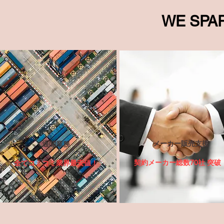
WE SPA
​メーカー販売支援​
​通関業務
契約メーカー総数
70社 突破
全てコミコミ業界最安値！