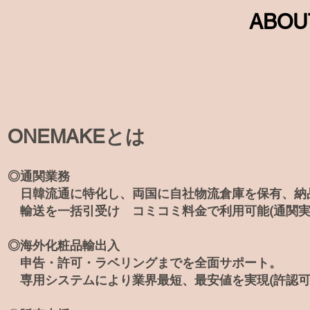
​​ABO
ONEMAKEとは
◎通関業務
日韓流通に特化し、両国に自社物流倉庫を保有、
納
輸送
を一括引受け コミコミ料金で利用可能(通関実績
◎海外化粧品輸出入
申告・許可・ラベリン
グまでを全面サポート。
専用システムにより
業界最短、最安値を実現(許認可実