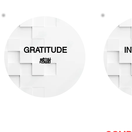
GRATITUDE​
I
感謝