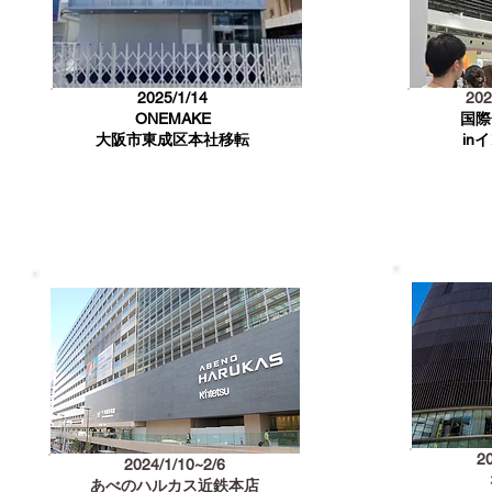
2025/1/14
202
ONEMAKE
国際
大阪市東成区本社移転
in
2
2024/1/10~2/6
あべのハルカス近鉄本店