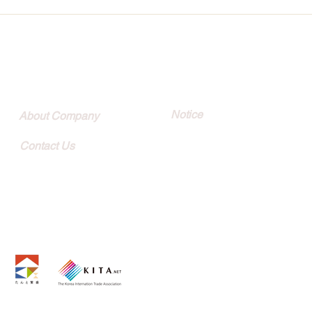
Quick Link
Customer
Notice
About Company
Contact Us