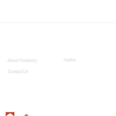
Quick Link
Customer
Notice
About Company
Contact Us