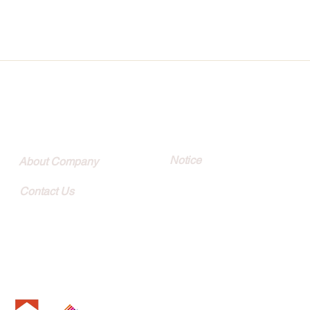
Quick Link
Customer
Notice
About Company
Contact Us