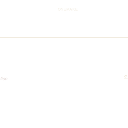
ONEMAKE
tomer
​
Notice