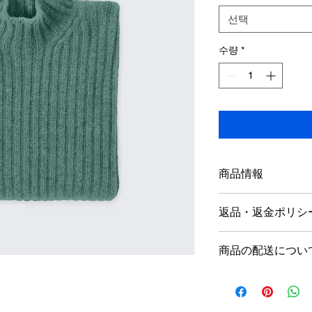
선택
수량
*
商品情報
商品の詳細を入力し
返品・返金ポリシ
明に加え、商品の特
しましょう。
返品・返金ポリシー
商品の配送につい
満足しなかった場合
の手順などを説明し
配送地域、料金、所
顧客からの信頼を獲
する情報を入力して
だけます。
とで顧客からの信頼