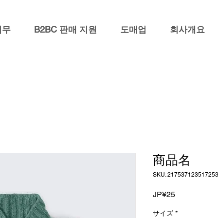
업무
B2BC 판매 지원
도매업
회사개요
商品名
SKU: 21753712351725
가
JP¥25
격
サイズ
*