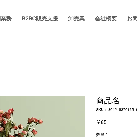
関業務
B2BC販売支援
卸売業
会社概要
お
商品名
SKU： 3642153761351
価
￥85
格
数量
*